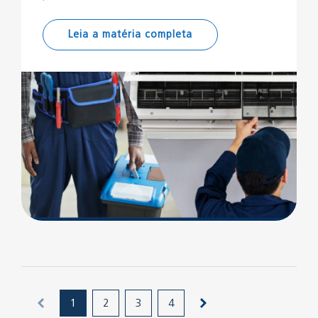
Leia a matéria completa
1
2
3
4