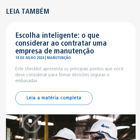
LEIA TAMBÉM
Escolha inteligente: o que
considerar ao contratar uma
empresa de manutenção
18 DE JULHO 2024 | MANUTENÇÃO
Este checklist apresenta os principais pontos que você
deve considerar para tomar decisões seguras e
embasadas.
Leia a matéria completa