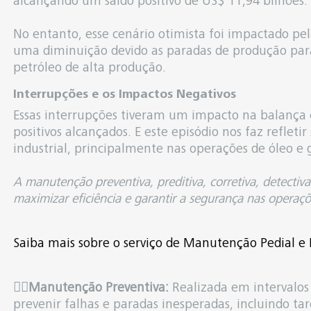
alcançando um saldo positivo de US$ 11,94 bilhões.
No entanto, esse cenário otimista foi impactado pe
uma diminuição devido as paradas de produção p
petróleo de alta produção.
Interrupções e os Impactos Negativos
Essas interrupções tiveram um impacto na balança c
positivos alcançados. E este episódio nos faz reflet
industrial, principalmente nas operações de óleo e 
A manutenção preventiva, preditiva, corretiva, detectiv
maximizar eficiência e garantir a segurança nas operaçõ
Saiba mais sobre o serviço de Manutenção Pedial e I
👉🏻
Manutenção Preventiva:
Realizada em intervalo
prevenir falhas e paradas inesperadas, incluindo ta