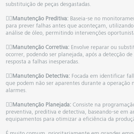
substituição de peças desgastadas.
👉🏻
Manutenção Preditiva:
Baseia-se no monitorame
para prever falhas antes que aconteçam, utilizando
análise de óleo, permitindo intervenções oportuni
👉🏻
Manutenção Corretiva:
Envolve reparar ou subst
ocorrer, podendo ser planejada, após a detecção d
resposta a falhas inesperadas.
👉🏻
Manutenção Detectiva:
Focada em identificar fa
que podem não ser aparentes durante a operação n
alarmes.
👉🏻
Manutenção Planejada:
Consiste na programação
preventiva, preditiva e detectiva, baseando-se em an
equipamentos para otimizar a eficiência da produção 
É muito comum, prioritariamente em grandes empre