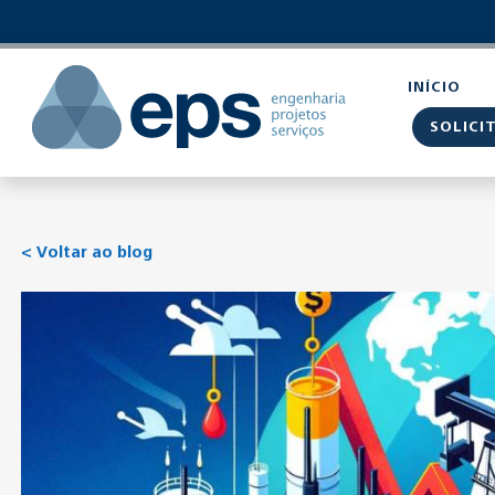
//
//
//
INÍCIO
SOLICI
< Voltar ao blog